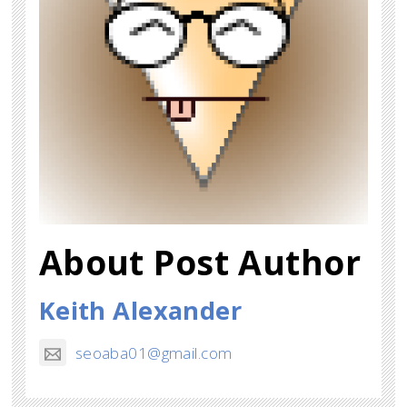
About Post Author
Keith Alexander
seoaba01@gmail.com