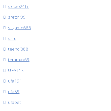
slotxo24hr
sretthi99
ssgame666
ssru
teenoi888
temmax69
UFA11k
ufa191
ufa89
ufabet