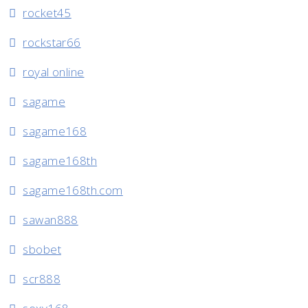
rocket45
rockstar66
royal online
sagame
sagame168
sagame168th
sagame168th.com
sawan888
sbobet
scr888