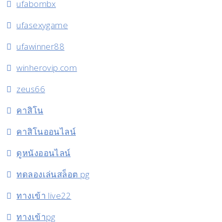
ufabombx
ufasexygame
ufawinner88
winherovip.com
zeus66
คาสิโน
คาสิโนออนไลน์
ดูหนังออนไลน์
ทดลองเล่นสล็อต pg
ทางเข้า live22
ทางเข้าpg