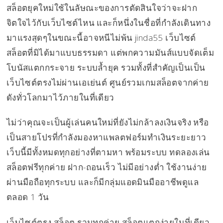
สล็อตยุคใหม่ใช้ในลัษณะของการตัดสินใจว่าจะฝาก
จิตใจไว้กับเว็บไซต์ไหน และก็หนึ่งในชื่อที่กำลังเดินทาง
มาแรงสุดๆในขณะนี้อาจหนีไม่พ้น jinda55 เว็บไซต์
สล็อตที่มิได้มาแบบธรรมดา แต่พกความมันส์แบบจัดเต็ม
โบนัสแตกกระจาย ระบบล้ำยุค รวมทั้งที่สำคัญเป็นเป็น
เว็บไซต์ตรงไม่ผ่านเอเย่นต์ ศูนย์รวมเกมสล็อตจากค่าย
ดังทั่วโลกมาไว้ภายในที่เดียว
ไม่ว่าคุณจะเป็นผู้เล่นคนใหม่ที่ยังไม่กล้าลงเงินจริง หรือ
เป็นสายโปรที่กำลังมองหาแพลตฟอร์มทำเงินระยะยาว
เว็บนี้มีทั้งหมดทุกอย่างที่ตามหา พร้อมระบบ ทดลองเล่น
สล็อตฟรีทุกค่าย ฝาก-ถอนเร็ว ไม่มีอย่างต่ำ ใช้งานง่าย
ผ่านมือถือทุกระบบ และก็มีกลุ่มแอดมินมืออาชีพดูแล
ตลอด 1 วัน
เว็บไซต์ตรง สล็อต รวมทุกค่าย สล็อตแตกง่ายในที่เดียว