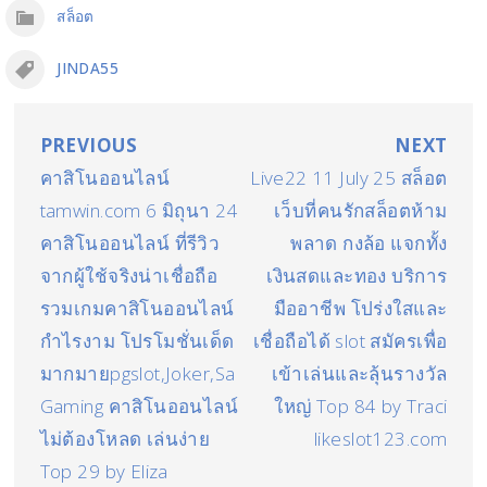
สล็อต
JINDA55
แนะแนว
PREVIOUS
NEXT
คาสิโนออนไลน์
Live22 11 July 25 สล็อต
เรื่อง
tamwin.com 6 มิถุนา 24
เว็บที่คนรักสล็อตห้าม
คาสิโนออนไลน์ ที่รีวิว
พลาด กงล้อ แจกทั้ง
จากผู้ใช้จริงน่าเชื่อถือ
เงินสดและทอง บริการ
รวมเกมคาสิโนออนไลน์
มืออาชีพ โปร่งใสและ
กำไรงาม โปรโมชั่นเด็ด
เชื่อถือได้ slot สมัครเพื่อ
มากมายpgslot,Joker,Sa
เข้าเล่นและลุ้นรางวัล
Gaming คาสิโนออนไลน์
ใหญ่ Top 84 by Traci
ไม่ต้องโหลด เล่นง่าย
likeslot123.com
Top 29 by Eliza