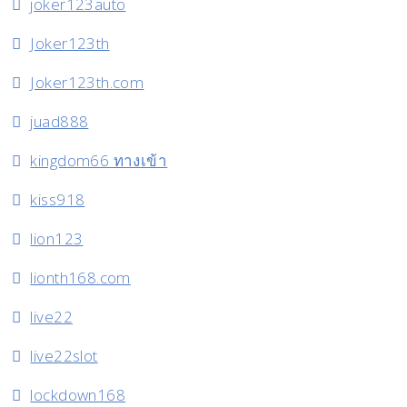
joker123auto
Joker123th
Joker123th.com
juad888
kingdom66 ทางเข้า
kiss918
lion123
lionth168.com
live22
live22slot
lockdown168