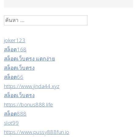
ค้นหา
สำหรับ:
joker123
สล็อต168
สล็อตเว็บตรง แตกง่าย
สล็อตเว็บตรง
สล็อต66
https://www.jinda44.xyz
สล็อตเว็บตรง
https://bonus888.life
สล็อต888
slot99
https://www.pussy888fun.io