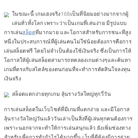
ในขณะนี้ เกมเฮงจริง168เป็นที่นิยมอย่างมากจากผู้
เล่นทั่วทั้งโลก เพราะว่าเป็นเกมที่เล่นง่าย มีรูปแบบ
การเล่น
สล็อต
ที่มากมาย และโอกาสสำหรับการชนะที่สูง
หนึ่งในประสบการณ์ที่ผู้เล่นคนไม่ใช่น้อยต้องการคือการ
เล่นสล็อตฟรี โดยไม่จำเป็นต้องใช้เงินจริง ซึ่งเป็นการให้
โอกาสให้ผู้เล่นสล็อตสามารถทดลองเกมต่างๆและค้นหา
เกมที่ตรงกับสไตล์ของตนก่อนที่จะทำการตัดสินใจลงทุน
เงินจริง
สล็อตแตกง่ายทุกเกม ลุ้นรางวัลใหญ่ทุกวี่วัน
การเล่นสล็อตในเว็บไซต์ที่มีเกมที่แตกง่าย และมีโอกาส
ลุ้นรางวัลใหญ่วันแล้ววันเล่าเป็นสิ่งที่ผู้เล่นทุกคนต้องการ
เพราะนอกจากจะทำให้การเล่นสนุกแล้ว ยังเพิ่มช่องทาง
สำหรับเพื่อการทำกำไรได้มากขึ้น เว็บที่ดีต้องมีการจ่าย