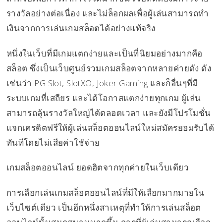
รางวัลอย่างต่อเนื่อง และไม่ล็อกผลเพื่อผู้เล่นสามารถทำ
เงินจากการเล่นเกมสล็อตได้อย่างแท้จริง
หนึ่งในเว็บที่มีเกมแตกง่ายและเป็นที่นิยมอย่างมากคือ
สล็อต ซึ่งเป็นเว็บศูนย์รวมเกมสล็อตจากหลายค่ายดัง ดัง
เช่นว่า PG Slot, SlotXO, Joker Gaming และก็อื่นๆที่มี
ระบบเกมที่เสถียร และได้โอกาสแตกง่ายทุกเกม ผู้เล่น
สามารถลุ้นรางวัลใหญ่ได้ตลอดเวลา และยังมีโปรโมชั่น
แจกเครดิตฟรีให้ผู้เล่นสล็อตออนไลน์ใหม่สมัครยอมรับได้
ทันทีโดยไม่เสียค่าใช้จ่าย
เกมสล็อตออนไลน์ ยอดฮิตจากทุกค่ายในเว็บเดียว
การเลือกเล่นเกมสล็อตออนไลน์ที่มีให้เลือกมากมายใน
เว็บไซต์เดียว เป็นอีกหนึ่งสาเหตุที่ทำให้การเล่นสล็อต