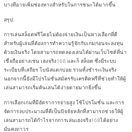
บางทีอาจเพิ่มช่องทางสำหรับในการชนะได้มากขึ้น
สรุป
การเล่นสล็อตฟรีโดยไม่ต้องจ่ายเงินเป็นทางเลือกที่ดี
สำหรับผู้เล่นที่ต้องการทำความรู้จักกับเกมก่อนจะลงทุน
ด้วยเงินจริง โดยสามารถทดลองเล่นได้ผ่านเว็บไซต์ที่น่า
เชื่อถืออย่างเช่น เฮงจริง168 และก็ สล็อต ซึ่งมีระบบ
ระเบียบที่เสถียร โบนัสแตกบ่อย รวมทั้งชำระเงินจริง
นอกจากนี้ยังมีโปรโมชั่นสมัครรับเครดิตฟรีที่ช่วยทำให้ผู้
เล่นสามารถเริ่มต้นเล่นได้ง่ายดายมากยิ่งขึ้น
การเลือกเกมที่มีอัตราการจ่ายสูง ใช้โปรโมชั่น และการ
จัดการงบประมาณที่ดีเป็นปัจจัยหลักที่สามารถช่วยให้ผู้
เล่นสามารถได้กำไรจากการเล่นเฮงจริง168ได้อย่าง
มั่นคงถาวร