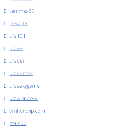
temmax69
UFA11k
ufa191
ufa89
ufabet
ufabombx
ufasexygame
ufawinner88
winherovip.com
zeus66