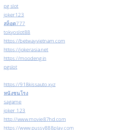
pg slot
joker123
สล็อต777
tokyoslot88
https://betwayvietnam.com
https://jokerasia.net
https://moodeng.in
pgslot
https://918kissauto.xyz
หนังชนโรง
sagame
joker 123
http://www.movie87hd.com
https://www.pussy888play.com