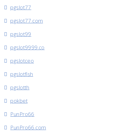
pgslot77
pgslot77.com
pgslot99
pgslot9999.co
pgslotceo
pgslotfish
pgslotth
pokbet
PunPro66
PunPro66.com