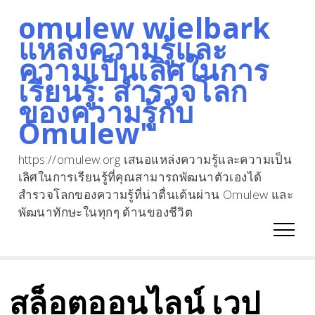
omulew wielbark
Skip
แหล่งความรู้และ
to
ความเป็นเลิศในการ
content
เรียนรู้: สำรวจโลก
ของความรู้กับ
Omulew"
https://omulew.org เสนอแหล่งความรู้และความเป็น
เลิศในการเรียนรู้ที่คุณสามารถพัฒนาตัวเองได้
สำรวจโลกของความรู้ที่น่าตื่นเต้นผ่าน Omulew และ
พัฒนาทักษะในทุกๆ ด้านของชีวิต
สล็อตออนไลน์ เวป