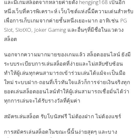
และมีเกมสล็อตจากหลายค่ายดัง hengjing168 เป็นอีก
หนึ่งเว็บที่ควรพิเคราะห์ เว็บไซต์แห่งนี้มีความเด่นสำหรับ
เพื่อการเก็บเกมจากค่ายชั้นหนึ่งเยอะมาก อาทิเช่น PG
Slot, SlotXO, Joker Gaming และอื่นๆที่มีชื่อในแวดวง
สล็อต
นอกจากความมากมายของเกมแล้ว สล็อตออนไลน์ ยังมี
ระบบระเบียบการเล่นสล็อตที่ง่ายและไม่สลับซับซ้อน
ทำให้ผู้เล่นทุกคนสามารถเข้าร่วมเล่นได้แม้จะเป็นมือ
ใหม่ ระบบฝาก-ถอนที่เร็วทันใจแล้วก็การจ่ายเงินจริงทุก
ยอดเล่นสล็อตออนไลน์ทำให้ผู้เล่นสามารถเชื่อมั่นได้ว่า
ทุกการเล่นจะได้รับรางวัลที่คุ้มค่า
สมัครเล่นสล็อต รับโบนัสฟรี ไม่ต้องฝาก ไม่ต้องแชร์
การสมัครเล่นสล็อตในขณะนี้นั้นง่ายสุดๆ และบาง