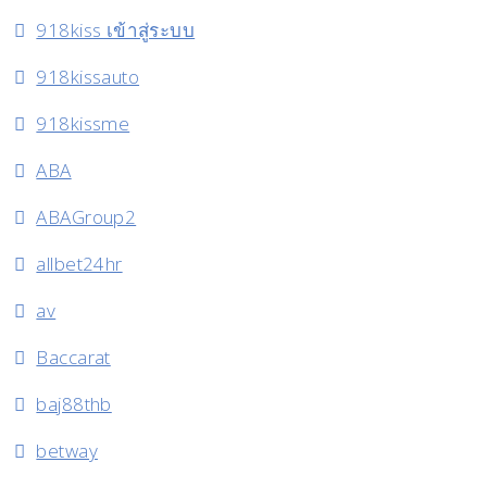
918kiss เข้าสู่ระบบ
918kissauto
918kissme
ABA
ABAGroup2
allbet24hr
av
Baccarat
baj88thb
betway