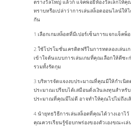
ตรางวัลใหญ่ แล้วก็ แจ็คพ็อยี่ห้องวัลเล็กให้
ทราบหรือเปล่าว่าการเล่นสล็อตออนไลน์ให้ได้
กัน
1.เลือกเกมสล็อตที่มีเปอร์เซ็นการแจกแจ็คพ็
2.ใช้โปรโมชั่นเครดิตฟรีในการทดลองเล่นเกมท
เข้าใจต้นแบบการเล่นเกมที่คุณเลือกให้ดีซะ
รวมทั้งรัดกุม
3.บริหารจัดแจงงบประมาณที่คุณมีให้กำเนิด
ประมาณเปรียบได้เสมือนดั่งเงินลงทุนสำหรับเ
ประมาณที่คุณมีไม่ดี อาจทำให้คุณไปไม่ถึงเส
4.นำยุทธวิธีการเล่นสล็อตที่คุณได้วางเอาไ
คุณควรเรียนรู้ข้อบกพร่องของตัวเองขณะเล่