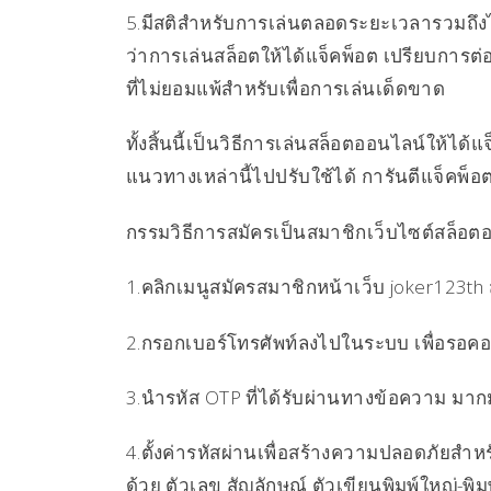
5.มีสติสำหรับการเล่นตลอดระยะเวลารวมถึงไ
ว่าการเล่นสล็อตให้ได้แจ็คพ็อต เปรียบการต่
ที่ไม่ยอมแพ้สำหรับเพื่อการเล่นเด็ดขาด
ทั้งสิ้นนี้เป็นวิธีการเล่นสล็อตออนไลน์ให้ไ
แนวทางเหล่านี้ไปปรับใช้ได้ การันตีแจ็คพ็อ
กรรมวิธีการสมัครเป็นสมาชิกเว็บไซต์สล็อตอ
1.คลิกเมนูสมัครสมาชิกหน้าเว็บ joker123th 
2.กรอกเบอร์โทรศัพท์ลงไปในระบบ เพื่อรอคอ
3.นำรหัส OTP ที่ได้รับผ่านทางข้อความ ม
4.ตั้งค่ารหัสผ่านเพื่อสร้างความปลอดภัยสำห
ด้วย ตัวเลข สัญลักษณ์ ตัวเขียนพิมพ์ใหญ่-พ