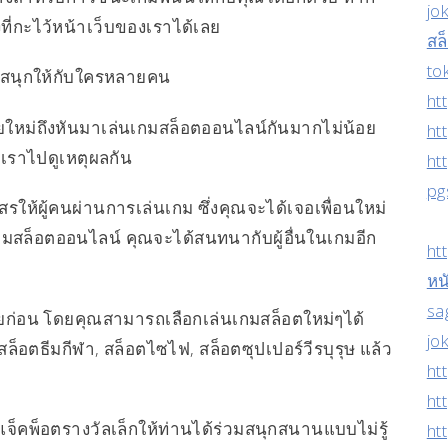
jo
ี่กะไว้หน้าเว็บของเราได้เลย
สล
to
มสนุกให้กับใครหลายคน
ht
ัยใหม่ถึงหันมาเล่นเกมสล็อตออนไลน์กันมากไม่น้อย
ht
กเราไปดูเหตุผลกัน
ht
pg
รให้ผู้คนผ่านการเล่นเกม ซึ่งคุณจะได้เจอเพื่อนใหม่
มสล็อตออนไลน์ คุณจะได้สนทนากับผู้อื่นในเกมอีก
ht
หน
sa
ัยก่อน โดยคุณสามารถเลือกเล่นเกมสล็อตใหม่ๆได้
jo
, สล็อตธีมกีฬา, สล็อตไซไฟ, สล็อตซุปเปอร์วีรบุรุษ แล้ว
ht
ht
ั้งแจ็คพ็อตรางวัลเล็กให้ท่านได้ร่วมสนุกสนานแบบไม่รู้
ht