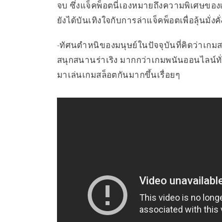
จบ ซึ่งแจ็คพ็อตนี่เองหมายถึงความพิเศษขอ
ยังได้บันเทิงใจกับการล่าแจ็คพ็อตเพื่อลุ้นมั่งคั
-ทัศนตำหนิของมนุษย์ในปัจจุบันที่คิดว่าเก
สนุกสนานร่าเริง มากกว่าเกมพนันออนไลน์ทั่วไ
มาเล่นเกมสล็อตกันมากขึ้นเรื่อยๆ