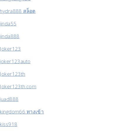
hydra888 สล็อต
jinda55
jinda888
Joker123
joker123auto
Joker123th
Joker123th.com
juad888
kingdom66 ทางเข้า
kiss918