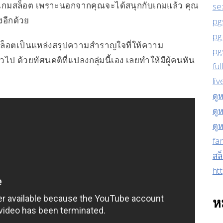
งเกมสล็อต เพราะนอกจากคุณจะได้สนุกกับเกมแล้ว คุณ
se
่งอีกด้วย
pg
pg
มสล็อตเป็นแหล่งสรุปความสำราญใจที่ให้ความ
pg
ป ด้วยทัศนคติที่แปลงกลุ่มนี้เอง เลยทำให้มีผู้คนหัน
ful
li
ดู
ดู
ดู
fa
สล
ht
ห