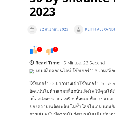
2023
22 กันยายน 2023
KEITH ALEXAND
0
0
Read Time:
5 Minute, 23 Second
เกมสล็อตออนไลน์ โจ๊กเกอร์123 เกมสล็อตส
โจ๊กเกอร์123 ปากทางเข้าโจ๊กเกอร์123 joker12
อัดแน่นไปด้วยเกมสล็อตบันเทิงใจ ให้คุณได้
สล็อตส่งตรงจากอเมริกาทั้งหมดทั้งปวง แต่ล
ของความเพลิดเพลิน ไม่ซ้ำใครในเกม แถมยังม
การเล่นพนันมีความโปร่งสบายใส เพิ่มช่องท