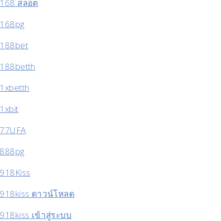
168 สล็อต
168pg
188bet
188betth
1xbetth
1xbit
77UFA
888pg
918Kiss
918kiss ดาวน์โหลด
918kiss เข้าสู่ระบบ