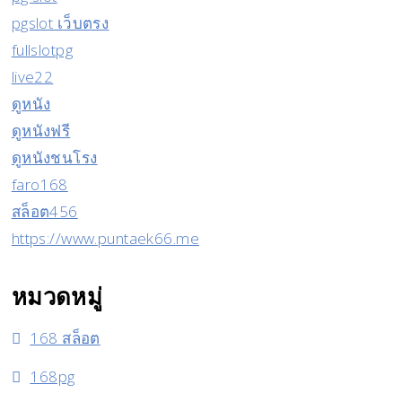
pgslot เว็บตรง
fullslotpg
live22
ดูหนัง
ดูหนังฟรี
ดูหนังชนโรง
faro168
สล็อต456
https://www.puntaek66.me
หมวดหมู่
168 สล็อต
168pg