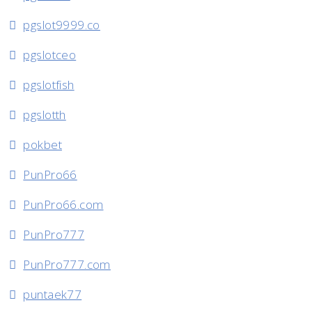
pgslot9999.co
pgslotceo
pgslotfish
pgslotth
pokbet
PunPro66
PunPro66.com
PunPro777
PunPro777.com
puntaek77