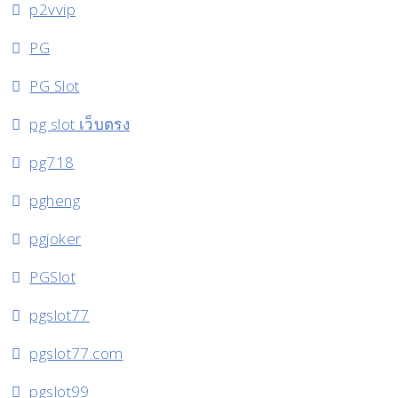
p2vvip
PG
PG Slot
pg slot เว็บตรง
pg718
pgheng
pgjoker
PGSlot
pgslot77
pgslot77.com
pgslot99