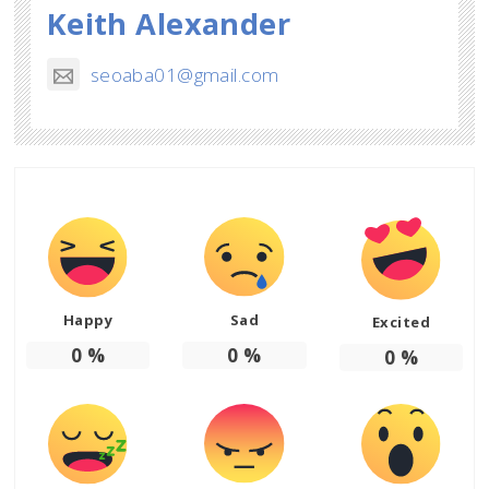
Keith Alexander
seoaba01@gmail.com
Happy
Sad
Excited
0
%
0
%
0
%