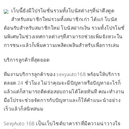
เว็บนี้ยังมีโปรโมชั่นรวมทั้งโบนัสต่างๆที่น่าดึงดูด
สำหรับสมาชิกใหม่รวมทั้งสมาชิกเก่า ได้แก่ โบนัส
ต้อนรับสำหรับสมาชิกใหม่ โบนัสฝากเงิน รวมทั้งโปรโมชั่
นพิเศษในช่วงเทศกาลต่างๆที่สามารถช่วยเพิ่มจังหวะใน
การชนะแล้วก็เพิ่มความเพลิดเพลินสำหรับเพื่อการเล่น
บริการลูกค้าที่สุดยอด
ทีมงานบริการลูกค้าของ sexyauto168 พร้อมให้บริการ
ตลอด 24 ชั่วโมง ไม่ว่าคุณจะมีปัญหาหรือปัญหาอะไรก็
แล้วแต่ก็สามารถติดต่อสอบถามได้โดยทันที คณะทำงาน
มือโปรจะช่วยจัดการกับปัญหาและก็ให้คำแนะนำอย่าง
เร็วแล้วก็สนิทสนม
SexyAuto 168 เป็นเว็บไซต์บาคาร่าที่มีความน่าวางใจ