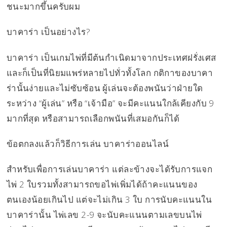
ชนะมากขึ้นครับผม
บาคาร่า เป็นอย่างไร?
บาคาร่า เป็นเกมไพ่ที่มีต้นกำเนิดมาจากประเทศฝรั่งเศส
และก็เป็นที่นิยมแพร่หลายไปทั่วทั้งโลก กติกาของบาคา
ร่านั้นง่ายและไม่ซับซ้อน ผู้เล่นจะต้องพนันว่าฝ่ายใด
ระหว่าง “ผู้เล่น” หรือ “เจ้ามือ” จะมีคะแนนใกล้เคียงกับ 9
มากที่สุด หรือสามารถเลือกพนันที่เสมอกันก็ได้
ข้อตกลงแล้วก็วิธีการเล่น บาคาร่าออนไลน์
สำหรับเพื่อการเล่นบาคาร่า แต่ละข้างจะได้รับการแจก
ไพ่ 2 ใบรวมทั้งสามารถขอไพ่เพิ่มได้ถ้าคะแนนของ
ตนเองน้อยเกินไป แต่จะไม่เกิน 3 ใบ การนับคะแนนใน
บาคาร่านั้น ไพ่เลข 2-9 จะนับคะแนนตามเลขบนไพ่