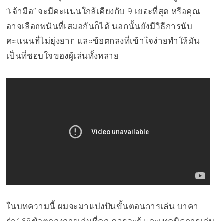
“เจ้ามือ” จะมีคะแนนใกล้เคียงกับ 9 เยอะที่สุด หรือคุณ
อาจเลือกพนันที่เสมอกันก็ได้ นอกนั้นยังมีวิธีการนับ
คะแนนที่ไม่ยุ่งยาก และข้อตกลงที่เข้าใจง่ายทำให้มัน
เป็นที่ชอบใจของผู้เล่นทั้งหลาย
ในบทความนี้ ผมจะมาแบ่งปันขั้นตอนการเล่น บาคา
ร่า168ข้อตกลงการเล่นที่คุณควรจะรู้ และเทคนิคการเล่น