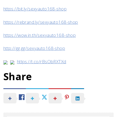
https://bit.ly/sexyauto168-shop
https://rebrand.ly/sexyauto168-shop
https://wow.in.th/sexyauto168-shop
http://gg.gg/sexyauto168-shop
https://t.co/rBsObRXTXd
Share