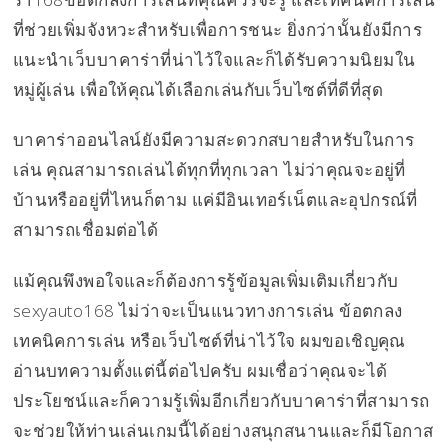
ที่ช่วยเพิ่มจังหวะสำหรับเพื่อการชนะ ยิ่งกว่านั้นยังมีการ
แนะนำเว็บบาคาร่าที่น่าไว้ใจและก็ได้รับความนิยมใน
หมู่ผู้เล่น เพื่อให้คุณได้เลือกเล่นกับเว็บไซต์ที่ดีที่สุด
บาคาร่าออนไลน์ยังมีความสะดวกสบายสำหรับในการ
เล่น คุณสามารถเล่นได้ทุกที่ทุกเวลา ไม่ว่าคุณจะอยู่ที่
บ้านหรืออยู่ที่ไหนก็ตาม แค่มีอินเทอร์เน็ตและอุปกรณ์ที่
สามารถเชื่อมต่อได้
แม้คุณพึงพอใจและก็ต้องการรู้ข้อมูลเพิ่มเติมเกี่ยวกับ
sexyauto168 ไม่ว่าจะเป็นแนวทางการเล่น ข้อตกลง
เทคนิคการเล่น หรือเว็บไซต์ที่น่าไว้ใจ ผมขอเชิญคุณ
อ่านบทความตั้งแต่นี้ต่อไปครับ ผมเชื่อว่าคุณจะได้
ประโยชน์และก็ความรู้เพิ่มอีกเกี่ยวกับบาคาร่าที่สามารถ
จะช่วยให้ท่านเล่นเกมนี้ได้อย่างสนุกสนานและก็มีโอกาส