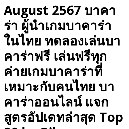
August 2567 บาคา
ร่า ผู้นำเกมบาคาร่า
ในไทย ทดลองเล่นบา
คาร่าฟรี เล่นฟรีทุก
ค่ายเกมบาคาร่าที่
เหมาะกับคนไทย บา
คาร่าออนไลน์ แจก
สูตรอัปเดทล่าสุด Top