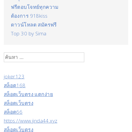
ฟรีตอบโจทย์ทุกความ
ต้องการ 918kiss
ดาวน์โหลด สมัครฟรี
Top 30 by Sima
ค้นหา
สำหรับ:
joker123
สล็อต168
สล็อตเว็บตรง แตกง่าย
สล็อตเว็บตรง
สล็อต66
https://www.jinda44.xyz
สล็อตเว็บตรง