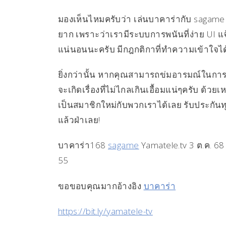
มองเห็นไหมครับว่า เล่นบาคาร่ากับ sagame น
ยาก เพราะว่าเรามีระบบการพนันที่ง่าย UI แจ้ง
แน่นอนนะครับ มีกฎกติกาที่ทำความเข้าใจได้
ยิ่งกว่านั้น หากคุณสามารถข่มอารมณ์ในการพน
จะเกิดเรื่องที่ไม่ไกลเกินเอื้อมแน่ๆครับ ด้วย
เป็นสมาชิกใหม่กับพวกเราได้เลย รับประกัน
แล้วฝ่าเลย!
บาคาร่า168
sagame
Yamatele.tv 3 ต.ค. 68 
55
ขอขอบคุณมากอ้างอิง
บาคาร่า
https://bit.ly/yamatele-tv