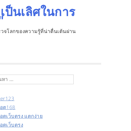
เป็นเลิศในการ
"
จโลกของความรู้ที่น่าตื่นเต้นผ่าน
นหา
หรับ:
ker123
็อต168
็อตเว็บตรง แตกง่าย
็อตเว็บตรง