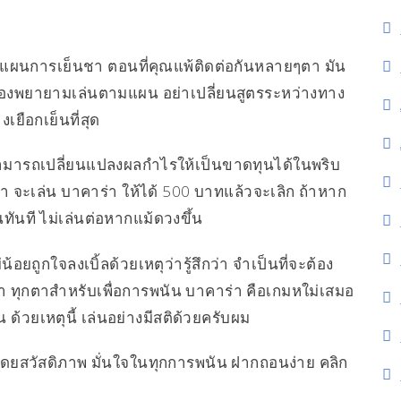
า แผนการเย็นชา ตอนที่คุณแพ้ติดต่อกันหลายๆตา มัน
ะต้องพยายามเล่นตามแผน อย่าเปลี่ยนสูตรระหว่างทาง
ยือกเย็นที่สุด
ณสามารถเปลี่ยนแปลงผลกำไรให้เป็นขาดทุนได้ในพริบ
ว่า จะเล่น บาคาร่า ให้ได้ 500 บาทแล้วจะเลิก ถ้าหาก
ในทันที ไม่เล่นต่อหากแม้ดวงขึ้น
อยถูกใจลงเบิ้ลด้วยเหตุว่ารู้สึกว่า จำเป็นที่จะต้อง
่า ทุกตาสำหรับเพื่อการพนัน บาคาร่า คือเกมหใม่เสมอ
้วยเหตุนี้ เล่นอย่างมีสติด้วยครับผม
โดยสวัสดิภาพ มั่นใจในทุกการพนัน ฝากถอนง่าย คลิก