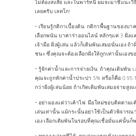
ไม่ต้องสงสัย และในพาร์ทนี้ ผมจะมาชี้แนะวิ
เลยครับ เลทโก!
• เรียนรู้กติกาเบื้องต้น: กติกาพื้นฐานของบา
เลือกพนัน บาคาร่าออนไลน์ หลักๆแค่ 3 ฝั่งแค่นั
เจ้ามือ ฝั่งผู้เล่น แล้วก็เดิมพันเสมอนั่นเอง ถ
ชนะ ซึ่งคุณจะต้องเลือกฝั่งให้ถูกเท่านั้นเองข
• รู้จักค่าน้ำและการจ่ายเงิน: ถ้าคุณเดิมพัน s
คุณจะถูกหักค่าน้ำประปา 5% หรือก็คือ 0.95:1
กว่าฝั่งผู้เล่นน้อย ถ้าเกิดเดิมพันเสมอจ่ายสูงแต
• อย่ามองแต่ว่าเค้าไพ่: มือใหม่ชอบติดตาม
เล่นเท่านั้น แม้กระนั้นอย่าใช้เป็นตัวพิจาร
เอง เลือกเดิมพันในรอบที่คุณเชื่อมั่นแค่นั้นก็
• ทดลองเล่นฟรีได้: คุณสามารถเข้ามาทดลอง