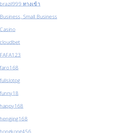
brazil999 ทางเข้า
Business, Small Business
Casino
cloudbet
FAFA123
faro168
fullslotpg
funny18
happy168
hengjing168
hongkong456