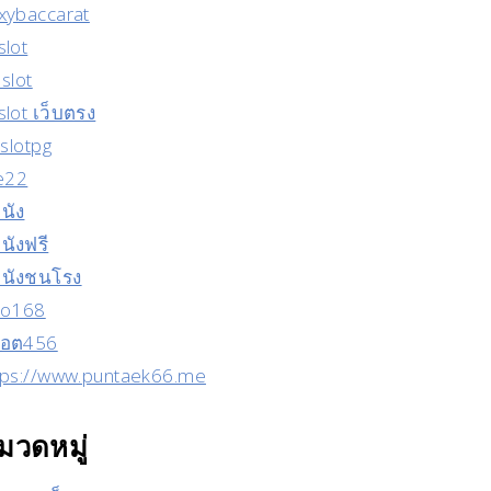
xybaccarat
slot
 slot
slot เว็บตรง
lslotpg
ve22
หนัง
หนังฟรี
หนังชนโรง
ro168
็อต456
tps://www.puntaek66.me
มวดหมู่