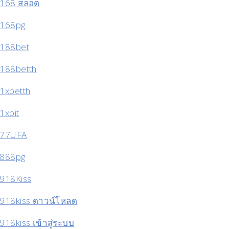
168 สล็อต
168pg
188bet
188betth
1xbetth
1xbit
77UFA
888pg
918Kiss
918kiss ดาวน์โหลด
918kiss เข้าสู่ระบบ