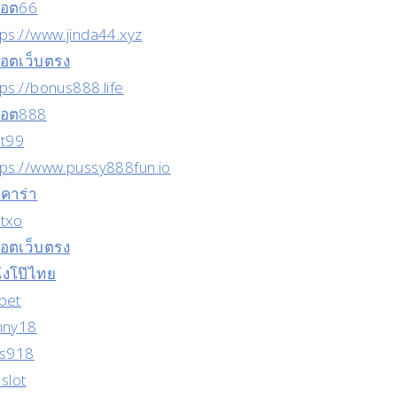
็อต66
tps://www.jinda44.xyz
็อตเว็บตรง
tps://bonus888.life
็อต888
ot99
tps://www.pussy888fun.io
คาร่า
otxo
็อตเว็บตรง
ังโป๊ไทย
bet
nny18
ss918
 slot