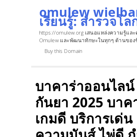
omulew wielbar
Skip
เรียนรู้: สำรวจ
to
content
https://omulew.org เสนอแหล่งความรู้และค
Omulew และพัฒนาทักษะในทุกๆ ด้านของช
Buy this Domain
บาคาร่าออนไลน์
กันยา 2025 บาคา
เกมดี บริการเด่น
ความมันส์ ไพ่ดี 