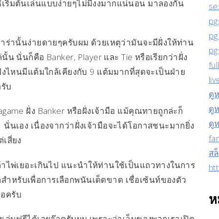
ธีเริ่มต้นเล่นแบบง่ายๆไม่มีงงมากแน่นอน มาลองกัน
se
pg
pg
คาร่านั้นง่ายดายๆครับผม ด้วยเหตุว่ามันจะมีฝั่งให้ท่าน
pg
้น นั่นก็คือ Banker, Player และ Tie หรือเรียกว่าฝั่ง
ful
้าฝั่งไหนมีแต้มใกล้เคียงกับ 9 แต้มมากที่สุดจะเป็นฝ่าย
li
อรับ
ดู
ดู
agame ฝั่ง Banker หรือฝั่งเจ้ามือ แม้คุณทายถูกล่ะก็
ดู
 นั่นเอง เนื่องจากว่าฝั่งเจ้ามือจะได้โอกาสชนะมากยิ่ง
fa
่เสี่ยง
สล
เค้าไพ่เยอะเกินไป แนะนำให้ท่านใช้เป็นแถวทางในการ
ht
ณาสำหรับเพื่อการเลือกพนันเด็ดขาด เชื่อเซ้นท์ของตัว
พอครับ
ห
เล่นฟรีได้เลยจ๊าครับผม เพราะว่าเว็บของพวกเราเปิด