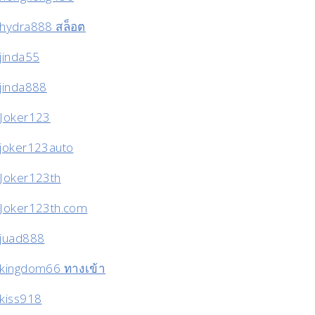
hydra888 สล็อต
jinda55
jinda888
Joker123
joker123auto
Joker123th
Joker123th.com
juad888
kingdom66 ทางเข้า
kiss918