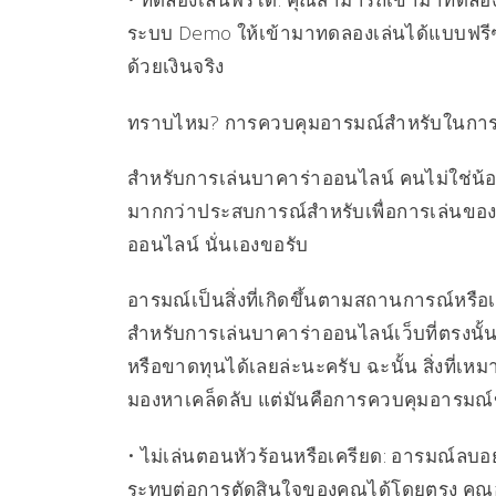
ระบบ Demo ให้เข้ามาทดลองเล่นได้แบบฟรีๆช่
ด้วยเงินจริง
ทราบไหม? การควบคุมอารมณ์สำหรับในการเล
สำหรับการเล่นบาคาร่าออนไลน์ คนไม่ใช่น้อยอาจ
มากกว่าประสบการณ์สำหรับเพื่อการเล่นของผ
ออนไลน์ นั่นเองขอรับ
อารมณ์เป็นสิ่งที่เกิดขึ้นตามสถานการณ์หรือเ
สำหรับการเล่นบาคาร่าออนไลน์เว็บที่ตรงนั้
หรือขาดทุนได้เลยล่ะนะครับ ฉะนั้น สิ่งที่เห
มองหาเคล็ดลับ แต่มันคือการควบคุมอารมณ์
• ไม่เล่นตอนหัวร้อนหรือเครียด: อารมณ์ลบอย
ระทบต่อการตัดสินใจของคุณได้โดยตรง คุณ