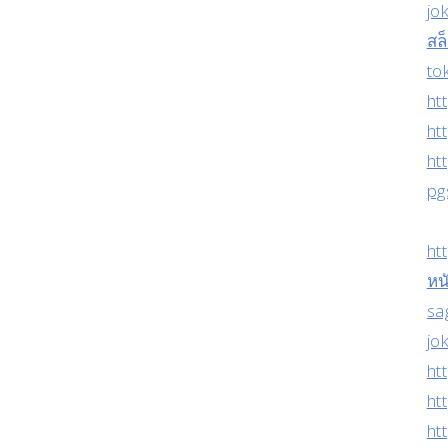
jo
าม
สล
to
ht
าม
ht
ht
pg
ht
น
หน
sa
วจ
jo
ht
ht
าม
ht