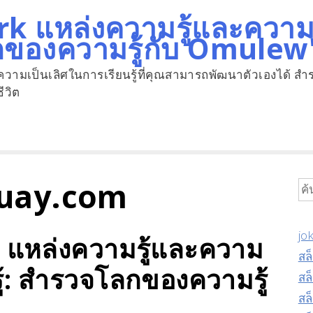
k แหล่งความรู้และความ
โลกของความรู้กับ Omulew
วามเป็นเลิศในการเรียนรู้ที่คุณสามารถพัฒนาตัวเองได้ สำรว
ีวิต
uay.com
ค้
สำ
jo
แหล่งความรู้และความ
สล
ู้: สำรวจโลกของความรู้
สล
สล