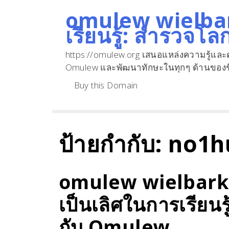
omulew wielbar
Skip
เรียนรู้: สำรวจ
to
content
https://omulew.org เสนอแหล่งความรู้และค
Omulew และพัฒนาทักษะในทุกๆ ด้านของช
Buy this Domain
ป้ายกำกับ:
no1h
omulew wielbark 
เป็นเลิศในการเรียนร
กับ Omulew