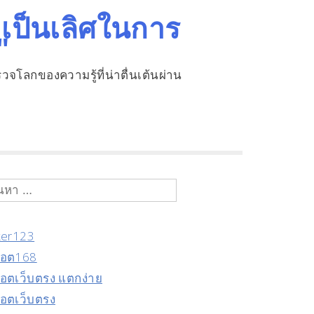
เป็นเลิศในการ
"
จโลกของความรู้ที่น่าตื่นเต้นผ่าน
นหา
หรับ:
ker123
็อต168
็อตเว็บตรง แตกง่าย
็อตเว็บตรง