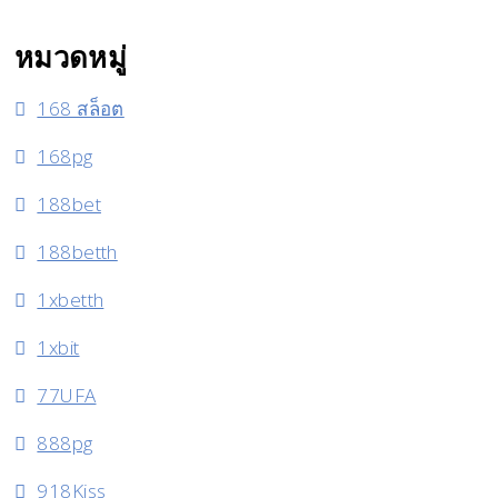
หมวดหมู่
168 สล็อต
168pg
188bet
188betth
1xbetth
1xbit
77UFA
888pg
918Kiss