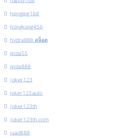
happy168
hengjing168
hongkong456
hydra888 สล็อต
jinda55
jinda888
Joker123
joker123auto
Joker123th
Joker123th.com
juad888