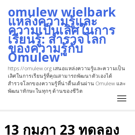
omulew wielbark
Skip
แหล่งความรู้และ
to
ความเป็นเลิศในการ
content
เรียนรู้: สำรวจโลก
ของความรู้กับ
Omulew"
https://omulew.org เสนอแหล่งความรู้และความเป็น
เลิศในการเรียนรู้ที่คุณสามารถพัฒนาตัวเองได้
สำรวจโลกของความรู้ที่น่าตื่นเต้นผ่าน Omulew และ
พัฒนาทักษะในทุกๆ ด้านของชีวิต
13 กุมภา 23 ทดลอง