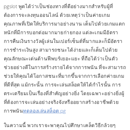
pgslot พูดได้ว่าเป็นช่องทางที่ดีอย่างมากสำหรับผู้ที่
ต้องการจะลงทุนออนไลน์ ด้วยเหตุว่าเป็นค่ายเกม
คุณภาพที่เปิดให้บริการมาอย่างนาน เต็มไปด้วยเกมแตก
หนักที่มีการบอกต่อมากมายก่ายกอง แต่ละเกมมีอัตรา
การคืนเงินรางวัลผู้เล่นในเปอร์เซ็นต์ที่มากและก็มีอัตรา
การชำระเงินสูง สามารถชนะได้ง่ายและก็เต็มไปด้วย
คุณลักษณะเด่นด้านฟีพบร์เยอะแยะ ที่ถือได้ว่าเป็นตัว
ช่วยอย่างดีในการสร้างรายได้จากการพนัน ที่จะสามารถ
ช่วยให้คุณได้โอกาสชนะที่มากขึ้นจากการเลือกค่ายเกม
ที่ดีที่สุด แม้กระนั้น การจะเล่นสล็อตให้ได้กำไรนั้น การ
ตระเตรียมเป็นเรื่องที่สำคัญอย่างยิ่ง โดยเฉพาะอย่างยิ่งผู้
ที่ต้องการจะเล่นอย่างจริงจังหรืออยากสร้างอาชีพด้วย
การพนัน
ทดลองเล่นสล็อต pg
ในความนี้ พวกเราจะพาคุณไปศึกษาเคล็ดวิธีกล้วยๆ