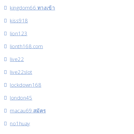
kingdom66 ทางเข้า
kiss918
lion123
lionth168.com
live22
live22slot
lockdown168
london45
macau69 สมัคร
no1huay