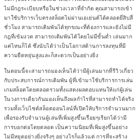
ไม่มีกฎระเบียบหรือในช่วงเวลาที่จำกัด คุณสามารถเข้า
มาใช้บริการเว็บตรงสล็อตไม่ผ่านเอเย่นต์ได้ตลอดยี่สิบสี่
ชั่วโมง สามารถเดิมพันได้ทุกขณะที่ต้องการและยังไม่มี
กฎที่เข้มงวด สามารถเดิมพันได้โดยไม่มีขั้นต่ำ เล่นมาก
แค่ไหนก็ได้ ซึ่งนับได้ว่าเป็นโอกาสด้านการลงทุนที่มี
ความยืดหยุ่นสูงและก็สะดวกเป็นอย่างยิ่ง
ในตอนนี้จะสามารถมองเห็นได้ว่ามีผู้เล่นมากที่รีวิวเกี่ยว
กับประสบการณ์การเดิมพัน ผู้ที่เข้ามาใช้บริการการเล่น
เกมสล็อตโดยตลอดรวมทั้งแสดงผลตอบแทนให้แก่ผู้เล่น
ในวงการเดียวกันมองเห็นถึงผลกำไรที่สามารถทำได้จริง
รวมทั้งเว็บไซต์สล็อตออนไลน์ที่เปิดให้บริการจำนวนมาก
เพื่อรองรับจำนวนผู้เล่นที่เพิ่มสูงขึ้นเรื่อยๆเรียกได้ว่ามี
การบอกต่อโดยตลอด เป็นความนิยมที่เพิ่มสูงขึ้นอย่าง
ไม่มีหยุดอย่างยิ่งจริงๆ อย่างไรก็แล้วแต่ การที่จะสร้าง