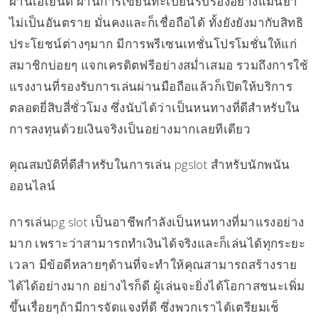
ผ่านเอเย่นต์ ผ่านการเขียนทะเบียนรับรองอย่างแม่นยำ
ไม่เป็นอันตราย มั่นคงและก็เชื่อถือได้ ทั้งยังยังมากับสิทธิ
ประโยชน์ต่างๆมาก มีการพรีเซนเทชั่นโปรโมชั่นให้แก่
สมาชิกบ่อยๆ แจกเครดิตฟรีอย่างสม่ำเสมอ รวมถึงการใช้
แรงงานที่รองรับการเล่นผ่านมือถือแล้วก็เปิดให้บริการ
ตลอดยี่สิบสี่ชั่วโมง ซึ่งนับได้ว่าเป็นหนทางที่ดีสำหรับใน
การลงทุนด้วยเงินจริงเป็นอย่างมากเลยทีเดียว
คุณสมบัติที่ดีสำหรับในการเล่น pgslot สำหรับนักพนัน
ออนไลน์
การเล่นpg slot เป็นอาชีพกำลังเป็นหนทางที่มาแรงอย่าง
มาก เพราะว่าสามารถทำเงินได้จริงและก็เล่นได้ทุกระยะ
เวลา มีข้อดีหลายๆด้านที่จะทำให้คุณสามารถสร้างราย
ได้ได้อย่างมาก อย่างไรก็ดี ผู้เล่นจะยิ่งได้โอกาสชนะเพิ่ม
ขึ้นเรื่อยๆถ้ามีการจัดแจงที่ดี ซึ่งพวกเราได้เตรียมเช็