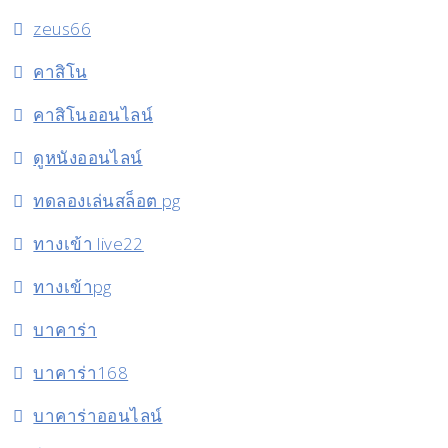
zeus66
คาสิโน
คาสิโนออนไลน์
ดูหนังออนไลน์
ทดลองเล่นสล็อต pg
ทางเข้า live22
ทางเข้าpg
บาคาร่า
บาคาร่า168
บาคาร่าออนไลน์