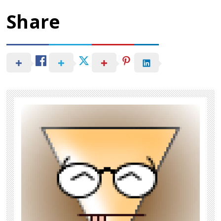
Share