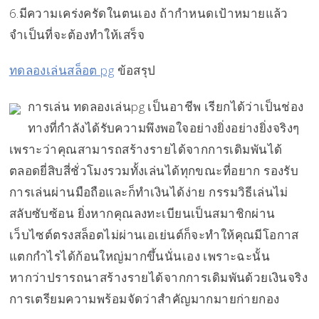
6.มีความเคร่งครัดในตนเอง ถ้ากำหนดเป้าหมายแล้ว
จำเป็นที่จะต้องทำให้เสร็จ
ทดลองเล่นสล็อต pg
ข้อสรุป
การเล่น ทดลองเล่นpg เป็นอาชีพ เรียกได้ว่าเป็นช่อง
ทางที่กำลังได้รับความพึงพอใจอย่างยิ่งอย่างยิ่งจริงๆ
เพราะว่าคุณสามารถสร้างรายได้จากการเดิมพันได้
ตลอดยี่สิบสี่ชั่วโมงรวมทั้งเล่นได้ทุกขณะที่อยาก รองรับ
การเล่นผ่านมือถือและก็ทำเงินได้ง่าย กรรมวิธีเล่นไม่
สลับซับซ้อน ยิ่งหากคุณลงทะเบียนเป็นสมาชิกผ่าน
เว็บไซต์ตรงสล็อตไม่ผ่านเอเย่นต์ก็จะทำให้คุณมีโอกาส
แตกกำไรได้ก้อนใหญ่มากขึ้นนั่นเอง เพราะฉะนั้น
หากว่าปรารถนาสร้างรายได้จากการเดิมพันด้วยเงินจริง
การเตรียมความพร้อมจัดว่าสำคัญมากมายก่ายกอง