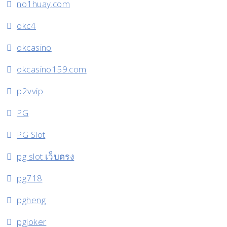
no1huay.com
okc4
okcasino
okcasino159.com
p2vvip
PG
PG Slot
pg slot เว็บตรง
pg718
pgheng
pgjoker