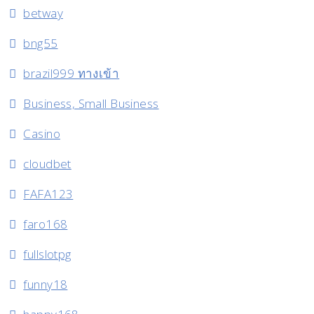
betway
bng55
brazil999 ทางเข้า
Business, Small Business
Casino
cloudbet
FAFA123
faro168
fullslotpg
funny18