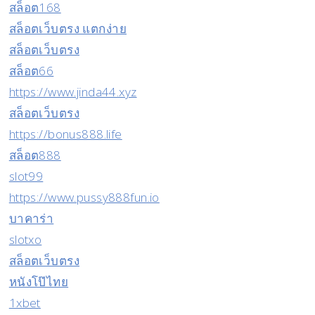
สล็อต168
สล็อตเว็บตรง แตกง่าย
สล็อตเว็บตรง
สล็อต66
https://www.jinda44.xyz
สล็อตเว็บตรง
https://bonus888.life
สล็อต888
slot99
https://www.pussy888fun.io
บาคาร่า
slotxo
สล็อตเว็บตรง
หนังโป๊ไทย
1xbet