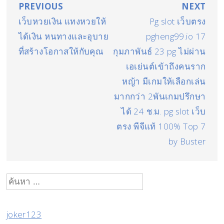
แนะแนว
PREVIOUS
NEXT
เว็บหวยเงิน แทงหวยให้
Pg slot เว็บตรง
เรื่อง
ได้เงิน หนทางและอุบาย
pgheng99.io 17
ที่สร้างโอกาสให้กับคุณ
กุมภาพันธ์ 23 pg ไม่ผ่าน
เอเย่นต์เข้าถึงคนราก
หญ้า มีเกมให้เลือกเล่น
มากกว่า 2พันเกมปรึกษา
ได้ 24 ช.ม. pg slot เว็บ
ตรง พีจีแท้ 100% Top 7
by Buster
ค้นหา
สำหรับ:
joker123