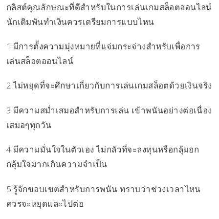
กลิสต์คุณลักษณะที่ดีสำหรับในการเล่นเกมสล็อตออนไลน์
นักเดิมพันทำเงินควรเตรียมการแบบไหน
1.มีการตั้งความมุ่งหมายที่แจ่มกระจ่างสำหรับเพื่อการ
เล่นสล็อตออนไลน์
2.ไม่หยุดที่จะศึกษาเกี่ยวกับการเล่นเกมสล็อตด้วยเงินจริง
3.มีความสม่ำเสมอสำหรับการเล่น เข้าพนันอย่างต่อเนื่อง
เสมอๆทุกวัน
4.มีความมั่นใจในตัวเอง ไม่กลัวที่จะลงทุนหรือกลุ้มอก
กลุ้มใจมากเกินความจำเป็น
5.รู้จักขอบเขตสำหรับการพนัน ทราบว่าช่วงเวลาไหน
ควรจะหยุดและไปต่อ