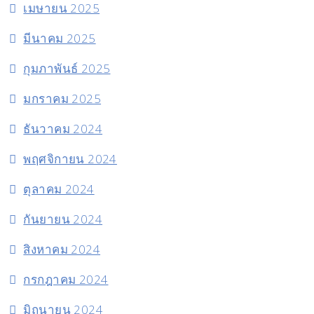
เมษายน 2025
มีนาคม 2025
กุมภาพันธ์ 2025
มกราคม 2025
ธันวาคม 2024
พฤศจิกายน 2024
ตุลาคม 2024
กันยายน 2024
สิงหาคม 2024
กรกฎาคม 2024
มิถุนายน 2024