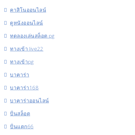
คาสิโนออนไลน์
ดูหนังออนไลน์
ทดลองเล่นสล็อต pg
ทางเข้า live22
ทางเข้าpg
บาคาร่า
บาคาร่า168
บาคาร่าออนไลน์
ปั่นสล็อต
ปั่นแตก66