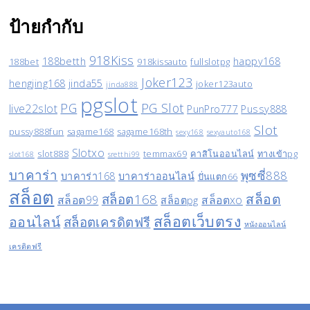
ป้ายกำกับ
918Kiss
188betth
happy168
188bet
918kissauto
fullslotpg
Joker123
hengjing168
jinda55
joker123auto
jinda888
pgslot
PG
PG Slot
live22slot
PunPro777
Pussy888
Slot
pussy888fun
sagame168
sagame168th
sexy168
sexyauto168
Slotxo
slot888
temmax69
คาสิโนออนไลน์
ทางเข้าpg
slot168
sretthi99
บาคาร่า
พุซซี่888
บาคาร่า168
บาคาร่าออนไลน์
ปั่นแตก66
สล็อต
สล็อต
สล็อต168
สล็อต99
สล็อตxo
สล็อตpg
สล็อตเว็บตรง
ออนไลน์
สล็อตเครดิตฟรี
หนังออนไลน์
เครดิตฟรี