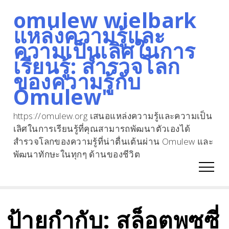
omulew wielbark
Skip
แหล่งความรู้และ
to
ความเป็นเลิศในการ
content
เรียนรู้: สำรวจโลก
ของความรู้กับ
Omulew"
https://omulew.org เสนอแหล่งความรู้และความเป็น
เลิศในการเรียนรู้ที่คุณสามารถพัฒนาตัวเองได้
สำรวจโลกของความรู้ที่น่าตื่นเต้นผ่าน Omulew และ
พัฒนาทักษะในทุกๆ ด้านของชีวิต
ป้ายกำกับ:
สล็อตพุซซี่