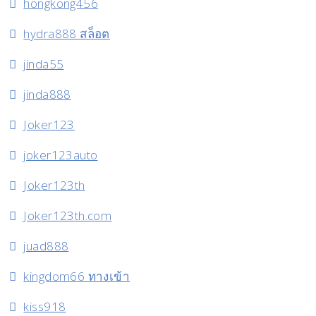
hongkong456
hydra888 สล็อต
jinda55
jinda888
Joker123
joker123auto
Joker123th
Joker123th.com
juad888
kingdom66 ทางเข้า
kiss918