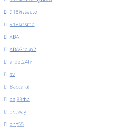
918kissauto
918kissme
ABA
ABAGroup2
allbet24hr
av
Baccarat
baj88thb
betway
bng55