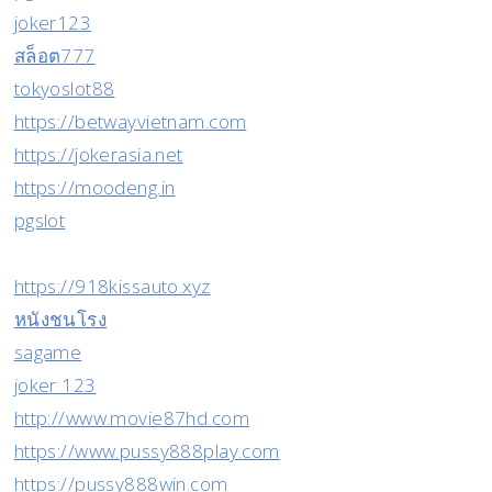
เกม
joker123
คา
สล็อต777
สิโน
tokyoslot88
ยิง
https://betwayvietnam.com
ปลา
https://jokerasia.net
pussy888
https://moodeng.in
ดาวน์โหลด
pgslot
APK/IOS
29
https://918kissauto.xyz
เมษา
หนังชนโรง
2568
sagame
68
joker 123
http://www.movie87hd.com
https://www.pussy888play.com
https://pussy888win.com