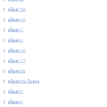
สล็อต168
สล็อต456
สล็อต55
สล็อต66
สล็อต666
สล็อต777
สล็อต888
สล็อต888เว็บตรง
สล็อต99
สล็อตpg