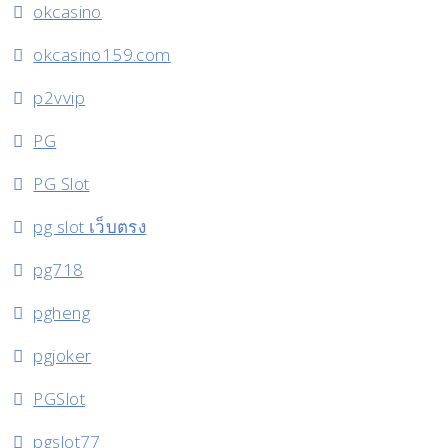
okcasino
okcasino159.com
p2vvip
PG
PG Slot
pg slot เว็บตรง
pg718
pgheng
pgjoker
PGSlot
pgslot77