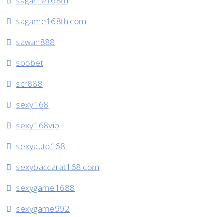
sagame168th
sagame168th.com
sawan888
sbobet
scr888
sexy168
sexy168vip
sexyauto168
sexybaccarat168.com
sexygame1688
sexygame992