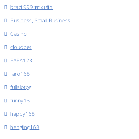
brazil999 ทางเข้า
Business, Small Business
Casino
cloudbet
FAFA123
faro168
fullslotpg
funny18
happy168
hengjing168