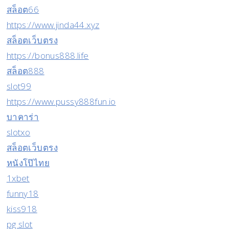
by
สล็อต66
Marina
https://www.jinda44.xyz
Pussy888fun.io
สล็อตเว็บตรง
ทุก
https://bonus888.life
ยอด
สล็อต888
ฝาก
slot99
10%
https://www.pussy888fun.io
เงิน
บาคาร่า
ชัวร์
slotxo
โอน
สล็อตเว็บตรง
ไว
หนังโป๊ไทย
บา
1xbet
คา
funny18
ร่า
kiss918
สล็อต
pg slot