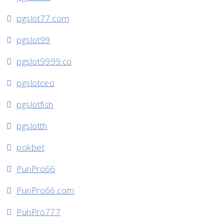
pgslot77.com
pgslot99
pgslot9999.co
pgslotceo
pgslotfish
pgslotth
pokbet
PunPro66
PunPro66.com
PunPro777