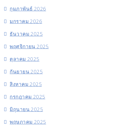
กุมภาพันธ์ 2026
มกราคม 2026
ธันวาคม 2025
พฤศจิกายน 2025
ตุลาคม 2025
กันยายน 2025
สิงหาคม 2025
กรกฎาคม 2025
มิถุนายน 2025
พฤษภาคม 2025