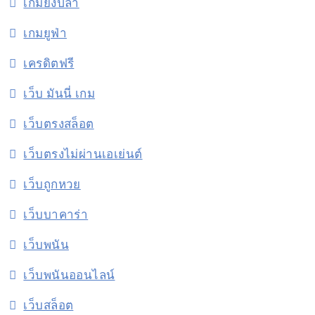
เกมยิงปลา
เกมยูฟ่า
เครดิตฟรี
เว็บ มันนี่ เกม
เว็บตรงสล็อต
เว็บตรงไม่ผ่านเอเย่นต์
เว็บถูกหวย
เว็บบาคาร่า
เว็บพนัน
เว็บพนันออนไลน์
เว็บสล็อต